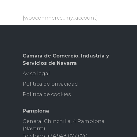
[woocommerce_my_account]
Cámara de Comercio, Industria y
Servicios de Navarra
Aviso legal
Pol
ítica de privacidad
Política de cookies
Pamplona
General Chinchilla, 4 Pamplona
(Navarra)
Teléfono: +34 948 077 070